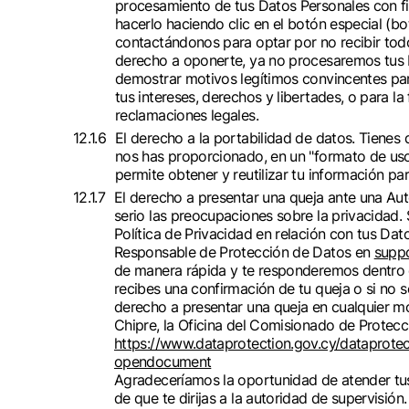
procesamiento de tus Datos Personales con fi
hacerlo haciendo clic en el botón especial (bo
contactándonos para optar por no recibir todos
derecho a oponerte, ya no procesaremos tus
demostrar motivos legítimos convincentes pa
tus intereses, derechos y libertades, o para la 
reclamaciones legales.
El derecho a la portabilidad de datos. Tienes 
nos has proporcionado, en un "formato de uso
permite obtener y reutilizar tu información par
El derecho a presentar una queja ante una A
serio las preocupaciones sobre la privacidad
Política de Privacidad en relación con tus Da
Responsable de Protección de Datos en
supp
de manera rápida y te responderemos dentro de
recibes una confirmación de tu queja o si no s
derecho a presentar una queja en cualquier m
Chipre, la Oficina del Comisionado de Protecc
https://www.dataprotection.gov.cy/dataprotec
opendocument
Agradeceríamos la oportunidad de atender tus
de que te dirijas a la autoridad de supervisión.