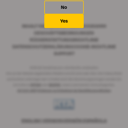
No
Yes
INHALT MELDEN
PARTNERPROGRAMM
GESCHÄFTSBEDINGUNGEN
RÜCKERSTATTUNGSRICHTLINIE
DATENSCHUTZERKLÄRUNG
COOKIE-RICHTLINIE
SUPPORT
2026 © CardoClub.com. Alle Rechte vorbehalten.
Alle auf der Website abgebildeten Modelle sind 18 Jahre oder älter. Alle Videos, Bilder
und Grafiken unterliegen dem Urheberrecht. Bei Abrechnungsanfragen wenden Sie
sich bitte an
EPOCH
oder
SEGPAY
, unsere autorisierten Verkaufsagenten.
18 U.S.C. 2257 Erklärung zur Einhaltung der Buchführungspflichten
ENGLISH VERSION
VERSIÓN ESPAÑOLA