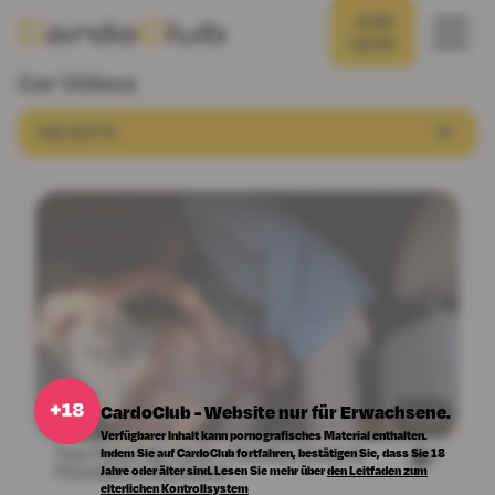
JOIN
NOW
Car Videos
NEUESTE
CardoClub - Website nur für Erwachsene.
10:44
Verfügbarer Inhalt kann pornografisches Material enthalten.
Taxi Fare? No Cash – Panties Down &
Indem Sie auf CardoClub fortfahren, bestätigen Sie, dass Sie 18
0
Pounded in Backseat
Jahre oder älter sind. Lesen Sie mehr über
den Leitfaden zum
elterlichen Kontrollsystem